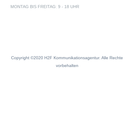
MONTAG BIS FREITAG: 9 - 18 UHR
+49 160 99 18 68 23
kontakt@corona-kooperationsboerse-
mv.de
Copyright ©2020 H2F Kommunikationsagentur. Alle Rechte
vorbehalten