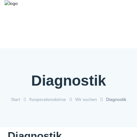
Kooperationsbörse
Bieten/Suchen
Über die Initiative
FAQ
Kontakt
Service
Diagnostik
Start
Kooperationsbörse
Wir suchen
Diagnostik
Diagnostik