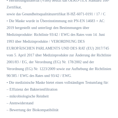
• Herstellungsmaterial (Vlies) besitzt das OEKO-TEX Standard 100-
Zertifikat,
sowie das Gesundheitsqualitätszertifikat H-HŻ-6071-0191 / 17 / C
• Die Maske wurde in Übereinstimmung mit PN-EN 14683 + AC:
2019 hergestellt und unterliegt den Bestimmungen über
Medizinprodukte: Richtlinie 93/42 / EWG des Rates vom 14. Juni
1993 über Medizinprodukte / VERORDNUNG DES
EUROPÄISCHEN PARLAMENTS UND DES RAT (EU) 2017/745
vom 5. April 2017 über Medizinprodukte zur Änderung der Richtlinie
2001/83 / EG, der Verordnung (EG) Nr. 178/2002 und der
Verordnung (EG) Nr. 1223/2009 sowie zur Aufhebung der Richtlinien
90/385 / EWG des Rates und 93/42 / EWG.
• Die medizinische Maske bietet einen vollständigen Testumfang für:
– Effizienz der Bakterienfiltration
– mikrobiologische Reinheit
– Atemwiderstand
– Bewertung der Biokompatibilität