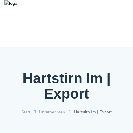
Kooperationsbörse
Bieten/Suchen
Über die Initiative
FAQ
Kontakt
Service
Hartstirn Im |
Export
Start
Unternehmen
Hartstirn Im | Export