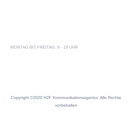
Kontakt
Impressum
Datenschutzerklärung
MONTAG BIS FREITAG: 9 - 18 UHR
+49 160 99 18 68 23
kontakt@corona-kooperationsboerse-
mv.de
Copyright ©2020 H2F Kommunikationsagentur. Alle Rechte
vorbehalten