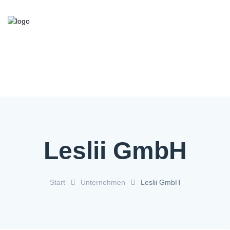
Kooperationsbörse
Bieten/Suchen
Über die Initiative
FAQ
Kontakt
Service
Leslii GmbH
Start
Unternehmen
Leslii GmbH