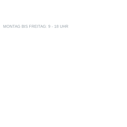
MONTAG BIS FREITAG: 9 - 18 UHR
+49 160 99 18 68 23
kontakt@corona-kooperationsboerse-mv.de