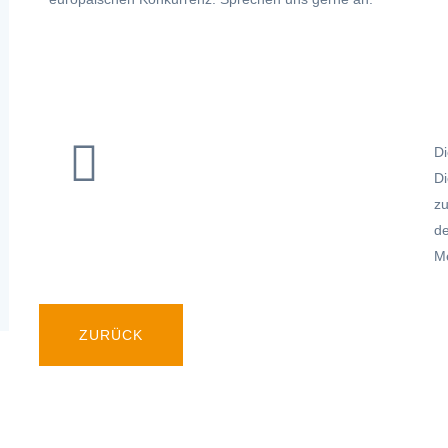
Di
Di
zu
de
Me
ZURÜCK