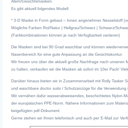
Atem/Gesichtsmasken.
Es gibt aktuell folgendes Modell:
* 3-D Maske in Form gebaut – Innen angenehmer Nesselstoff 
Mögliche Farben Rot/Natur | Hellgrau/Schwarz | Schwarz/Schwar
(Farbkombinationen können je nach Verfügbarkeit variieren)
Die Masken sind bei 90 Grad waschbar und können wiederverwe
Nasenbereich für eine gute Anpassung an die Gesichtskontur.
Wir freuen uns über die aktuell große Nachfrage nach unseren 
zu halten, verkaufen wir die Masken ab sofort im 10er Pack! Viel
Darüber hinaus bieten wir in Zusammenarbeit mit Rolly Tasker 
und waschbare doctor suits / Schutzanzüge für die Verwendung 
Wir vernähen dafür wasserabweisendes, beschichtetes Nylon-Mat
der europäischen PPE-Norm. Nähere Informationen zum Material
beigefügten pdf-Dokument.
Gerne stehen wir Ihnen telefonisch und auch per E-Mail zur Ve