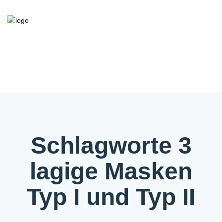
Kooperationsbörse
Bieten/Suchen
Über die Initiative
FAQ
Kontakt
Service
Schlagworte 3
lagige Masken
Typ I und Typ II