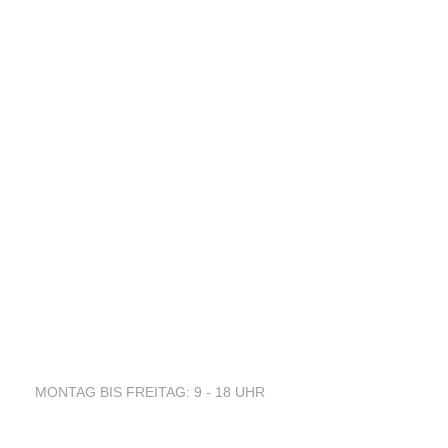
Informationen
Über die Initiative
Angebot oder Gesuch einstellen
FAQ
Kontakt
Impressum
Datenschutzerklärung
MONTAG BIS FREITAG: 9 - 18 UHR
+49 160 99 18 68 23