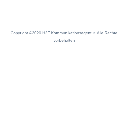
kontakt@corona-kooperationsboerse-
mv.de
Copyright ©2020 H2F Kommunikationsagentur. Alle Rechte
vorbehalten