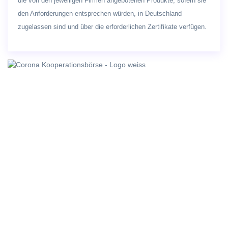
die von den jeweiligen Firmen angebotenen Produkte, sofern sie
den Anforderungen entsprechen würden, in Deutschland
zugelassen sind und über die erforderlichen Zertifikate verfügen.
Kooperationsbörse
Wir bieten
Diagnostik
E-Health
Forschung und Entwicklung