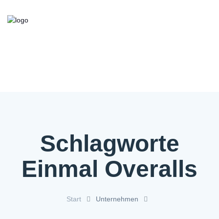
Kooperationsbörse
Bieten/Suchen
Über die Initiative
FAQ
Kontakt
Service
Schlagworte
Einmal Overalls
Start
Unternehmen