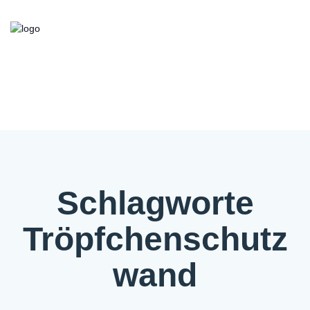
Kooperationsbörse
Bieten/Suchen
Über die Initiative
FAQ
Kontakt
Service
Schlagworte
Tröpfchenschutz
wand