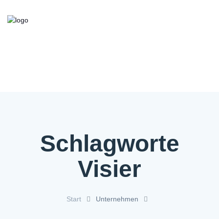
Kooperationsbörse
Bieten/Suchen
Über die Initiative
FAQ
Kontakt
Service
Schlagworte
Visier
Start
Unternehmen