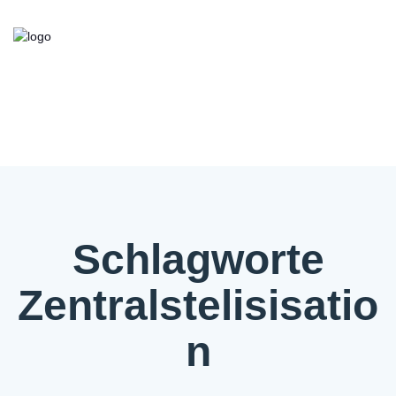
Kooperationsbörse
Bieten/Suchen
Über die Initiative
FAQ
Kontakt
Service
Schlagworte
Zentralstelisisatio
n