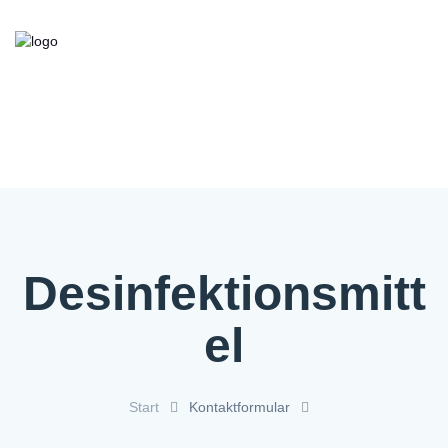
Kooperationsbörse
Bieten/Suchen
Über die Initiative
FAQ
Kontakt
Service
Desinfektionsmitt
el
Start
Kontaktformular