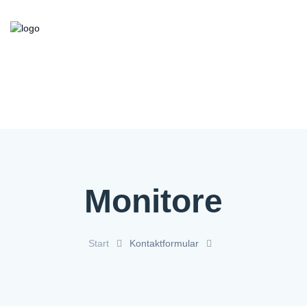
Kooperationsbörse
Bieten/Suchen
Über die Initiative
FAQ
Kontakt
Service
Monitore
Start
Kontaktformular