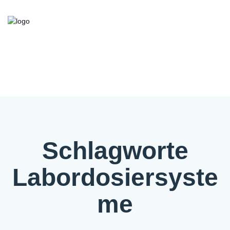
Kooperationsbörse
Bieten/Suchen
Über die Initiative
FAQ
Kontakt
Service
Schlagworte
Labordosiersyste
me